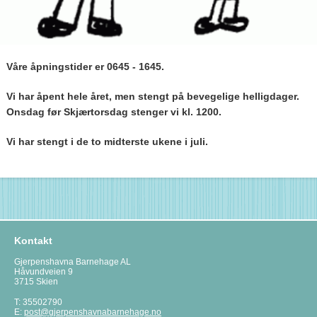
Våre åpningstider er 0645 - 1645.
Vi har åpent hele året, men stengt på bevegelige helligdager.
Onsdag før Skjærtorsdag stenger vi kl. 1200.
Vi har stengt i de to midterste ukene i juli.
Kontakt
Gjerpenshavna Barnehage AL
Håvundveien 9
3715 Skien
T: 35502790
E:
post@gjerpenshavnabarnehage.no