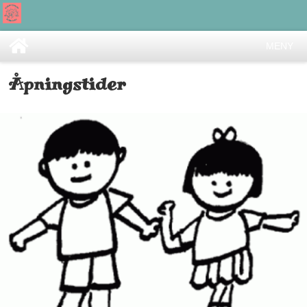
MENY
Åpningstider